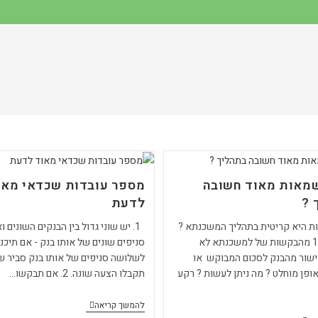
מאות מאוד חשובה
מספר עובדות שכדאי מאו
 ?
לדעת
 היא קריטית בתהליך המשכנתא ?
1. יש שוני גדול בין הבנקים השונים ו
למה כ 10% מהבקשות של למשכנתא לא
סניפים שונים של אותו בנק - אם תיכנ
שור מהבנק לסכום המבוקש או
לשלושה סניפים של אותו בנק סביר ש
ופן מוחלט ? מה ניתן לעשות ? רקע
תקבלו הצעה שונה. 2. אם תבקשו…
מספר
להמשך קריאה