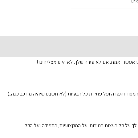
למה
אה
עובדות
השמאות
שכדאי
מאוד
מאוד
חשובה
לדעת
בתהליך
?
תי אפשרי אמת, אם לא עזרה שלך, לא היינו מצליחים !
 המסור והעזרה ועל פתירת כל הבעיות (לא חשבנו שיהיה מורכב ככה..)
ת לך על כל העצות הטובות, על המקצועיות, התמיכה ועל הכל!