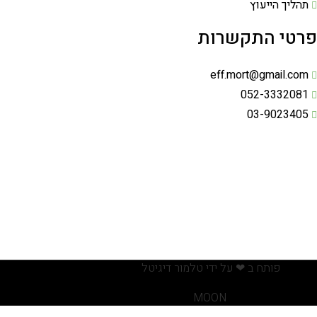
תהליך הייעוץ
פרטי התקשרות
eff.mort@gmail.com
052-3332081
03-9023405
פותח ב ❤ על ידי טלמור דיגיטל
MOON