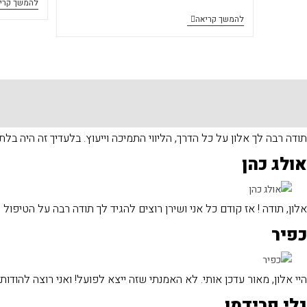
להמשך קרי
משכנתה
להמשך קריאה
לבניה
עצמית,
זה
מורכב.
איך
עושים
תודה רבה לך אלון על כל הדרך, הליווי התמיכה וייעוץ. בלעדיך זה היה בל
את
זה
אולג כהן
?
אלון, תודה ! אז קודם כל אני ושירן רוצים להגיד לך תודה רבה על הטיפול
כפיר
היי אלון, מאור עדכן אותי. לא האמנתי שזה ייצא לפועל! ואני רוצה להודו
גלי פרידמן