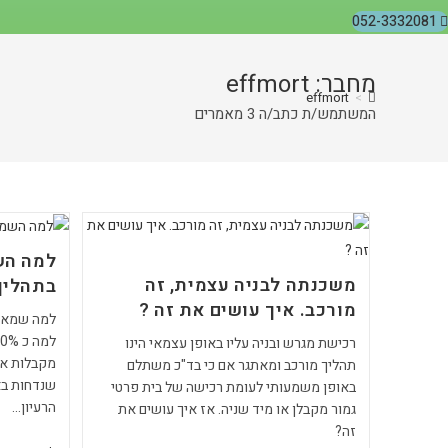
052-3332081
מחבר:
effmort
effmort
>
המשתמש/ת כתב/ה 3 מאמרים
למה הש
משכנתה לבניה עצמית, זה
בתהליך
מורכב. איך עושים את זה ?
למה שמאות
רכישת מגרש ובניה עליו באופן עצמאי הינו
מקבלות אי
תהליך מורכב ומאתגר אם כי בד"כ משתלם
שנדחות בא
באופן משמעותי לעומת רכישה של בית פרטי
הרעיון…
גמור מקבלן או מיד שניה. אז איך עושים את
זה?